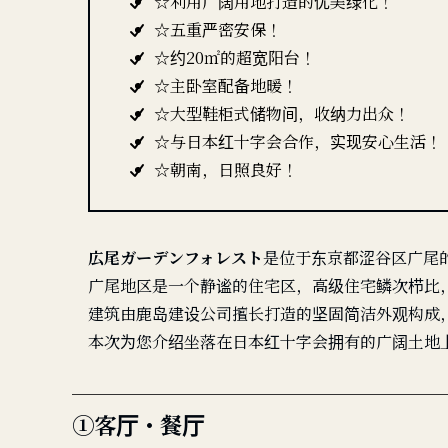
☆利用广阔用地打造的优美绿化！
☆五重严密安保！
☆约20㎡的超宽阳台！
☆主卧室配备地暖！
☆大型鞋柜式储物间，收纳力出众！
☆与日本红十字会合作，实现安心生活！
☆朝南，日照良好！
広尾ガーデンフォレスト
是位于东京都涩谷区广尾
广尾地区是一个静谧的住宅区，高级住宅鳞次栉比
建筑由鹿岛建设公司擅长打造的坚固简洁外观构成
本次为您介绍坐落在日本红十字会拥有的广阔土地
①客厅・餐厅