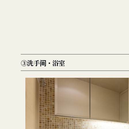
③洗手间・浴室