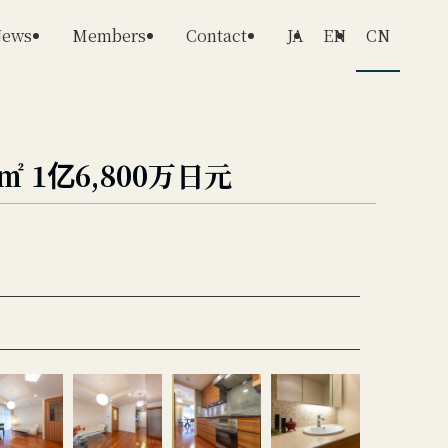
ews
Members
Contact
JA
EN
CN
 1亿6,800万日元