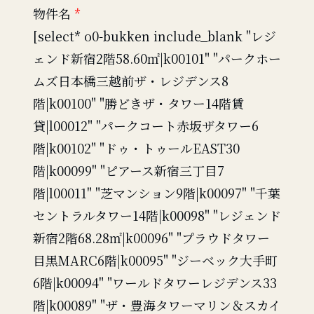
物件名
*
[select* o0-bukken include_blank "レジ
ェンド新宿2階58.60㎡|k00101" "パークホー
ムズ日本橋三越前ザ・レジデンス8
階|k00100" "勝どきザ・タワー14階賃
貸|l00012" "パークコート赤坂ザタワー6
階|k00102" "ドゥ・トゥールEAST30
階|k00099" "ピアース新宿三丁目7
階|l00011" "芝マンション9階|k00097" "千葉
セントラルタワー14階|k00098" "レジェンド
新宿2階68.28㎡|k00096" "プラウドタワー
目黒MARC6階|k00095" "ジーベック大手町
6階|k00094" "ワールドタワーレジデンス33
階|k00089" "ザ・豊海タワーマリン＆スカイ