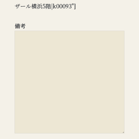
ザール横浜5階|k00093"]
備考