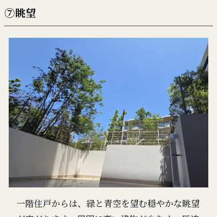
⑦眺望
一階住戸からは、緑と青空を望む穏やかな眺望