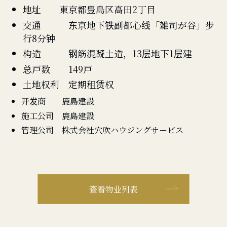
地址 東京都豊島区高田2丁目
交通 东京地下铁副都心线「雑司が谷」步
行8分钟
构造 钢筋混凝土造，13层地下1层建
总戸数 149戸
土地权利 定期租赁权
开发商 鹿島建設
施工公司 鹿島建設
管理公司 株式会社穴吹ハウジングサービス
查看物业列表