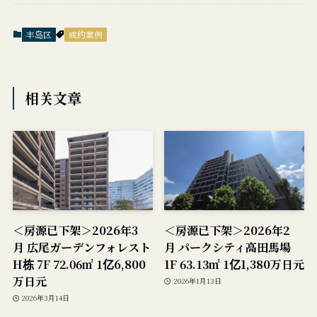
丰岛区
成约案例
相关文章
＜房源已下架＞2026年3
＜房源已下架＞2026年2
月 広尾ガーデンフォレスト
月 パークシティ高田馬場
H栋 7F 72.06㎡ 1亿6,800
1F 63.13㎡ 1亿1,380万日元
万日元
2026年1月13日
2026年3月14日